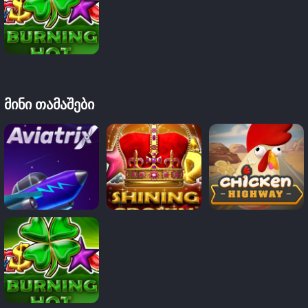
ᲛᲘᲜᲘ ᲗᲐᲛᲐᲨᲔᲑᲘ