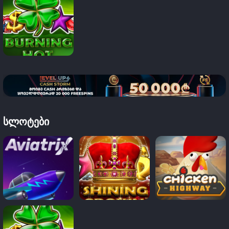
ᲡᲚᲝᲢᲔᲑᲘ