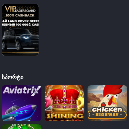
ᲡᲞᲝᲠᲢᲘ